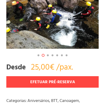
25,00€ /pax.
Desde
EFETUAR PRÉ-RESERVA
Categorias:
Aniversários
,
BTT
,
Canoagem
,