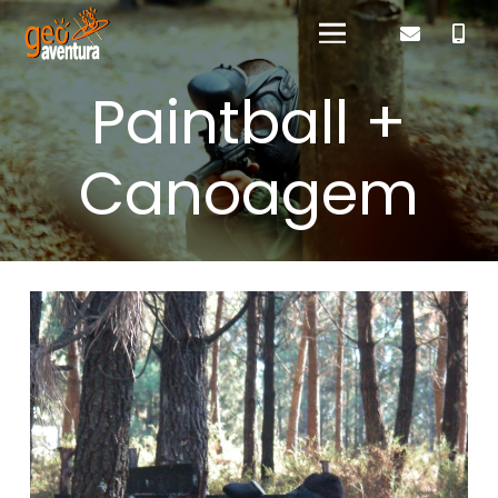
Paintball +
Canoagem