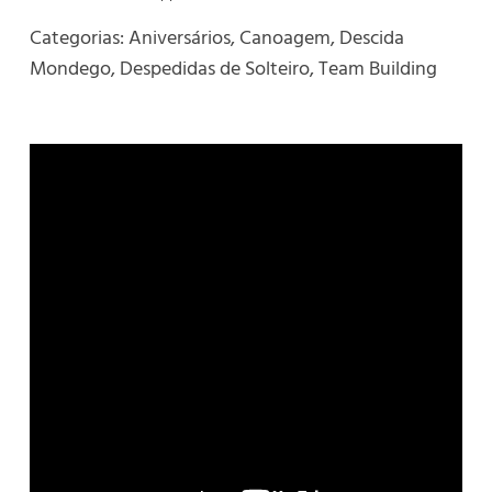
Categorias:
Aniversários
,
Canoagem
,
Descida
Mondego
,
Despedidas de Solteiro
,
Team Building