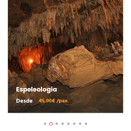
Mystic River – Outdoor
Empresas
Desde
37,00€ /pax.